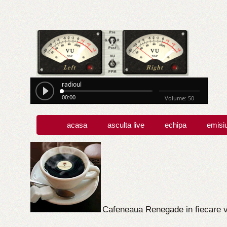
radioul
00:00
Volume: 50
acasa
asculta live
echipa
emisi
Cafeneaua Renegade in fiecare vi