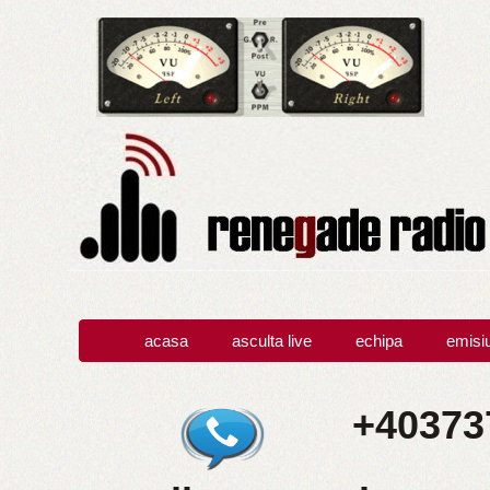
acasa
asculta live
echipa
emisi
+403737